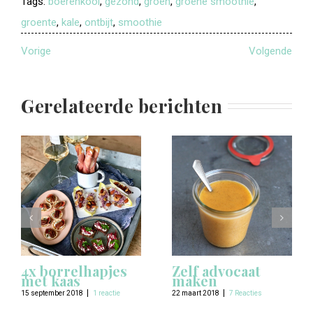
Tags:
boerenkool
,
gezond
,
groen
,
groene smoothie
,
groente
,
kale
,
ontbijt
,
smoothie
Vorige
Volgende
Gerelateerde berichten
4x borrelhapjes
Zelf advocaat
met kaas
maken
|
|
15 september 2018
1 reactie
22 maart 2018
7 Reacties