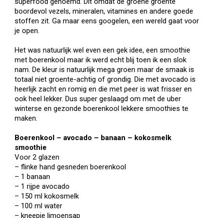
superfood genoemd. Dit omdat de groene groente
boordevol vezels, mineralen, vitamines en andere goede
stoffen zit. Ga maar eens googelen, een wereld gaat voor
je open.
Het was natuurlijk wel even een gek idee, een smoothie
met boerenkool maar ik werd echt blij toen ik een slok
nam. De kleur is natuurlijk mega groen maar de smaak is
totaal niet groente-achtig of grondig. Die met avocado is
heerlijk zacht en romig en die met peer is wat frisser en
ook heel lekker. Dus super geslaagd om met de uber
winterse en gezonde boerenkool lekkere smoothies te
maken.
Boerenkool – avocado – banaan – kokosmelk
smoothie
Voor 2 glazen
– flinke hand gesneden boerenkool
– 1 banaan
– 1 rijpe avocado
– 150 ml kokosmelk
– 100 ml water
– kneepje limoensap