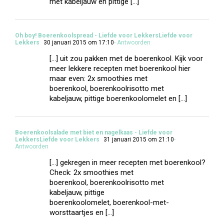
met kabeljauw en pittige […]
Oh boy! Boerenkoolspread - Liefde voor LekkersLiefde voor
Lekkers
30 januari 2015 om 17:10
- Antwoorden
[…] uit zou pakken met de boerenkool. Kijk voor
meer lekkere recepten met boerenkool hier
maar even: 2x smoothies met
boerenkool, boerenkoolrisotto met
kabeljauw, pittige boerenkoolomelet en […]
Boerenkoolsalade met biet en nagelkaas - Liefde voor
LekkersLiefde voor Lekkers
31 januari 2015 om 21:10
-
Antwoorden
[…] gekregen in meer recepten met boerenkool?
Check: 2x smoothies met
boerenkool, boerenkoolrisotto met
kabeljauw, pittige
boerenkoolomelet, boerenkool-met-
worsttaartjes en […]