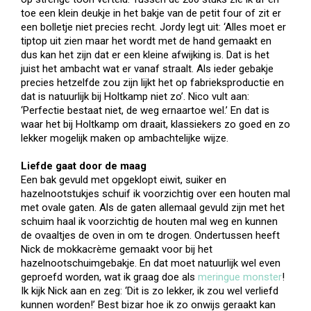
toe een klein deukje in het bakje van de petit four of zit er
een bolletje niet precies recht. Jordy legt uit: ‘Alles moet er
tiptop uit zien maar het wordt met de hand gemaakt en
dus kan het zijn dat er een kleine afwijking is. Dat is het
juist het ambacht wat er vanaf straalt. Als ieder gebakje
precies hetzelfde zou zijn lijkt het op fabrieksproductie en
dat is natuurlijk bij Holtkamp niet zo’. Nico vult aan:
‘Perfectie bestaat niet, de weg ernaartoe wel.’ En dat is
waar het bij Holtkamp om draait, klassiekers zo goed en zo
lekker mogelijk maken op ambachtelijke wijze.
Liefde gaat door de maag
Een bak gevuld met opgeklopt eiwit, suiker en
hazelnootstukjes schuif ik voorzichtig over een houten mal
met ovale gaten. Als de gaten allemaal gevuld zijn met het
schuim haal ik voorzichtig de houten mal weg en kunnen
de ovaaltjes de oven in om te drogen. Ondertussen heeft
Nick de mokkacrème gemaakt voor bij het
hazelnootschuimgebakje. En dat moet natuurlijk wel even
geproefd worden, wat ik graag doe als
meringue monster
!
Ik kijk Nick aan en zeg: ‘Dit is zo lekker, ik zou wel verliefd
kunnen worden!’ Best bizar hoe ik zo onwijs geraakt kan