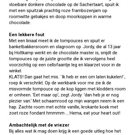
vloeibare donkere chocolade op de Sachertaart, spuit ik
met een spuitzak prachtig roze frambozenjam op
roomwitte gebakjes en doop moorkoppen in warme
chocolade.
Een lekkere fout
Met een liniaal meet ik de tompouces en spuit er
banketbakkersroom en slagroom op. Jordy, die al 13 jaar
bij Holtkamp werkt en de chocolate master is, snijdt de
tompouces op de juiste grootte die ik vervolgens heel
voorzichtig op een cellofaantje leg en klaarzet voor in de
winkel.
KLATS! Dan gaat het mis. ´Ik heb er een om laten kukelen!´,
roep ik verschrikt. Op de werkbank voor me zie ik de
misvormde tompouce op de kop liggen met klodders room
er omheen. ‘Eet maar op’, zegt Jordy: ‘dan heb je er nog
plezier van.’ Met schaamrood op mijn wangen neem ik een
hap. Zachte room met echte vanille, krokante koek met
zoet roze fondant hmmmm … Hema, eat your heart out!
Ambachtelijk met de vriezer
Bij alles wat ik mag doen krijg ik een goede uitleg hoe het