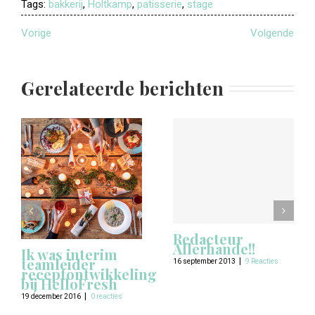
Tags:
bakkerij
,
Holtkamp
,
patisserie
,
stage
Vorige
Volgende
Gerelateerde berichten
Redacteur
Allerhande!!
Ik was interim
teamleider
|
16 september 2013
9 Reacties
receptontwikkeling
bij HelloFresh
|
19 december 2016
0 reacties