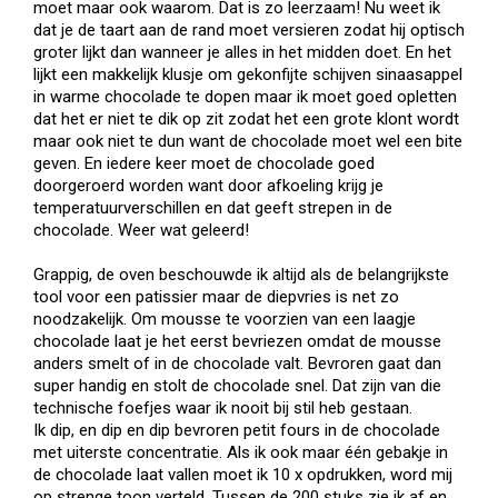
moet maar ook waarom. Dat is zo leerzaam! Nu weet ik
dat je de taart aan de rand moet versieren zodat hij optisch
groter lijkt dan wanneer je alles in het midden doet. En het
lijkt een makkelijk klusje om gekonfijte schijven sinaasappel
in warme chocolade te dopen maar ik moet goed opletten
dat het er niet te dik op zit zodat het een grote klont wordt
maar ook niet te dun want de chocolade moet wel een bite
geven. En iedere keer moet de chocolade goed
doorgeroerd worden want door afkoeling krijg je
temperatuurverschillen en dat geeft strepen in de
chocolade. Weer wat geleerd!
Grappig, de oven beschouwde ik altijd als de belangrijkste
tool voor een patissier maar de diepvries is net zo
noodzakelijk. Om mousse te voorzien van een laagje
chocolade laat je het eerst bevriezen omdat de mousse
anders smelt of in de chocolade valt. Bevroren gaat dan
super handig en stolt de chocolade snel. Dat zijn van die
technische foefjes waar ik nooit bij stil heb gestaan.
Ik dip, en dip en dip bevroren petit fours in de chocolade
met uiterste concentratie. Als ik ook maar één gebakje in
de chocolade laat vallen moet ik 10 x opdrukken, word mij
op strenge toon verteld. Tussen de 200 stuks zie ik af en