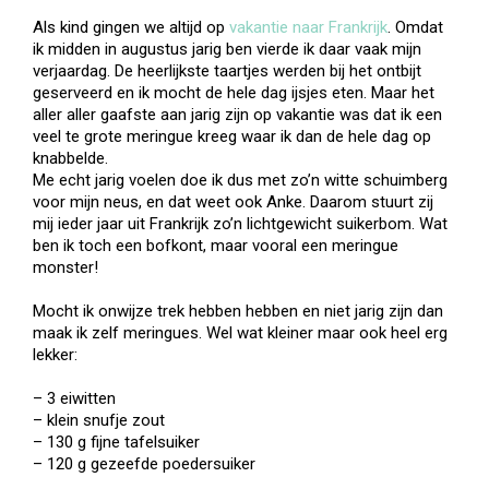
Als kind gingen we altijd op
vakantie naar Frankrijk
. Omdat
ik midden in augustus jarig ben vierde ik daar vaak mijn
verjaardag. De heerlijkste taartjes werden bij het ontbijt
geserveerd en ik mocht de hele dag ijsjes eten. Maar het
aller aller gaafste aan jarig zijn op vakantie was dat ik een
veel te grote meringue kreeg waar ik dan de hele dag op
knabbelde.
Me echt jarig voelen doe ik dus met zo’n witte schuimberg
voor mijn neus, en dat weet ook Anke. Daarom stuurt zij
mij ieder jaar uit Frankrijk zo’n lichtgewicht suikerbom. Wat
ben ik toch een bofkont, maar vooral een meringue
monster!
Mocht ik onwijze trek hebben hebben en niet jarig zijn dan
maak ik zelf meringues. Wel wat kleiner maar ook heel erg
lekker:
– 3 eiwitten
– klein snufje zout
– 130 g fijne tafelsuiker
– 120 g gezeefde poedersuiker