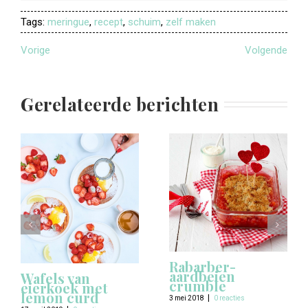
Tags:
meringue
,
recept
,
schuim
,
zelf maken
Vorige
Volgende
Gerelateerde berichten
Rabarber-
aardbeien
Wafels van
crumble
eierkoek met
lemon curd
|
3 mei 2018
0 reacties