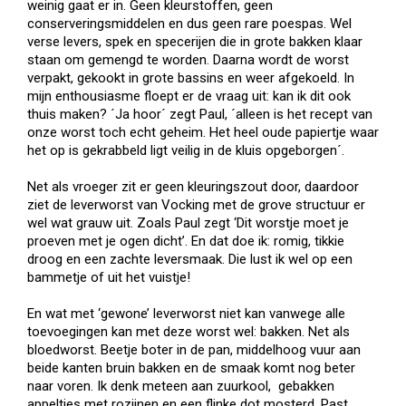
weinig gaat er in. Geen kleurstoffen, geen
conserveringsmiddelen en dus geen rare poespas. Wel
verse levers, spek en specerijen die in grote bakken klaar
staan om gemengd te worden. Daarna wordt de worst
verpakt, gekookt in grote bassins en weer afgekoeld. In
mijn enthousiasme floept er de vraag uit: kan ik dit ook
thuis maken? ´Ja hoor´ zegt Paul, ´alleen is het recept van
onze worst toch echt geheim. Het heel oude papiertje waar
het op is gekrabbeld ligt veilig in de kluis opgeborgen´.
Net als vroeger zit er geen kleuringszout door, daardoor
ziet de leverworst van Vocking met de grove structuur er
wel wat grauw uit. Zoals Paul zegt ‘Dit worstje moet je
proeven met je ogen dicht’. En dat doe ik: romig, tikkie
droog en een zachte leversmaak. Die lust ik wel op een
bammetje of uit het vuistje!
En wat met ‘gewone’ leverworst niet kan vanwege alle
toevoegingen kan met deze worst wel: bakken. Net als
bloedworst. Beetje boter in de pan, middelhoog vuur aan
beide kanten bruin bakken en de smaak komt nog beter
naar voren. Ik denk meteen aan zuurkool, gebakken
appeltjes met rozijnen en een flinke dot mosterd. Past