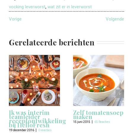
vocking leverworst
,
wat zit er in leverworst
Vorige
Volgende
Gerelateerde berichten
Ik was interim
Zelf tomatensoep
teamleider
maken
receptontwikkeling
|
15 juni 2015
65 Reacties
bij HelloFresh
|
19 december 2016
0 reacties