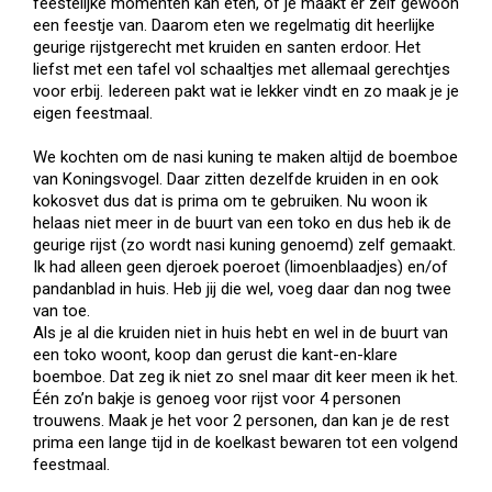
feestelijke momenten kan eten, of je maakt er zelf gewoon
een feestje van. Daarom eten we regelmatig dit heerlijke
geurige rijstgerecht met kruiden en santen erdoor. Het
liefst met een tafel vol schaaltjes met allemaal gerechtjes
voor erbij. Iedereen pakt wat ie lekker vindt en zo maak je je
eigen feestmaal.
We kochten om de nasi kuning te maken altijd de boemboe
van Koningsvogel. Daar zitten dezelfde kruiden in en ook
kokosvet dus dat is prima om te gebruiken. Nu woon ik
helaas niet meer in de buurt van een toko en dus heb ik de
geurige rijst (zo wordt nasi kuning genoemd) zelf gemaakt.
Ik had alleen geen djeroek poeroet (limoenblaadjes) en/of
pandanblad in huis. Heb jij die wel, voeg daar dan nog twee
van toe.
Als je al die kruiden niet in huis hebt en wel in de buurt van
een toko woont, koop dan gerust die kant-en-klare
boemboe. Dat zeg ik niet zo snel maar dit keer meen ik het.
Één zo’n bakje is genoeg voor rijst voor 4 personen
trouwens. Maak je het voor 2 personen, dan kan je de rest
prima een lange tijd in de koelkast bewaren tot een volgend
feestmaal.