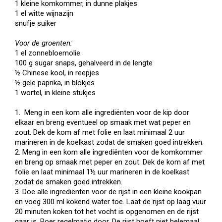
1 kleine komkommer, in dunne plakjes
1 el witte wijnazijn
snufje suiker
Voor de groenten:
1 el zonnebloemolie
100 g sugar snaps, gehalveerd in de lengte
½ Chinese kool, in reepjes
½ gele paprika, in blokjes
1 wortel, in kleine stukjes
1. Meng in een kom alle ingrediënten voor de kip door
elkaar en breng eventueel op smaak met wat peper en
zout. Dek de kom af met folie en laat minimaal 2 uur
marineren in de koelkast zodat de smaken goed intrekken.
2. Meng in een kom alle ingrediënten voor de komkommer
en breng op smaak met peper en zout. Dek de kom af met
folie en laat minimaal 1½ uur marineren in de koelkast
zodat de smaken goed intrekken.
3. Doe alle ingrediënten voor de rijst in een kleine kookpan
en voeg 300 ml kokend water toe. Laat de rijst op laag vuur
20 minuten koken tot het vocht is opgenomen en de rijst
gaar is. Roer regelmatig door. De rijst hoeft niet helemaal