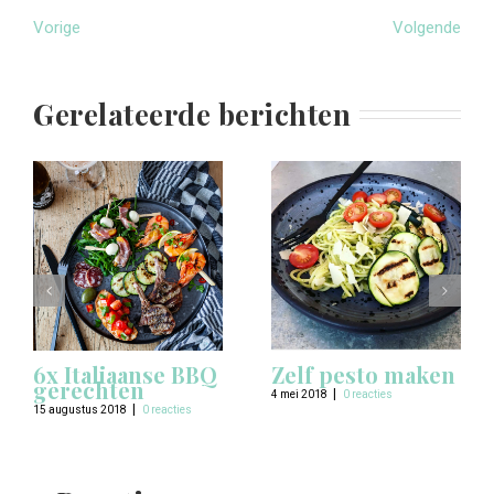
Vorige
Volgende
Gerelateerde berichten
6x Italiaanse BBQ
Zelf pesto maken
gerechten
|
4 mei 2018
0 reacties
|
15 augustus 2018
0 reacties