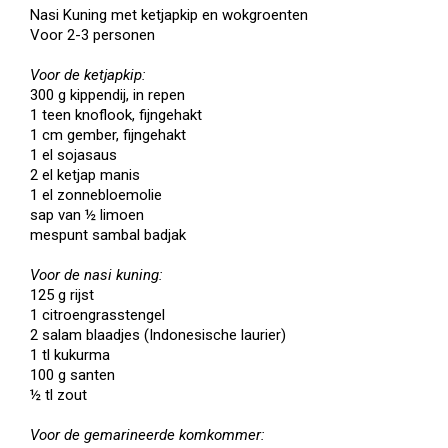
Nasi Kuning met ketjapkip en wokgroenten
Voor 2-3 personen
Voor de ketjapkip:
300 g kippendij, in repen
1 teen knoflook, fijngehakt
1 cm gember, fijngehakt
1 el sojasaus
2 el ketjap manis
1 el zonnebloemolie
sap van ½ limoen
mespunt sambal badjak
Voor de nasi kuning:
125 g rijst
1 citroengrasstengel
2 salam blaadjes (Indonesische laurier)
1 tl kukurma
100 g santen
½ tl zout
Voor de gemarineerde komkommer: