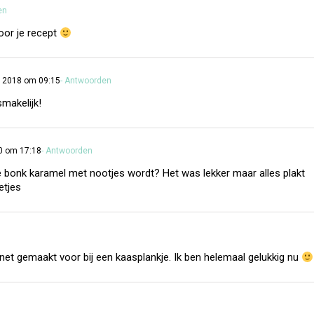
en
oor je recept
 2018 om 09:15
- Antwoorden
makelijk!
0 om 17:18
- Antwoorden
e bonk karamel met nootjes wordt? Het was lekker maar alles plakt
etjes
 net gemaakt voor bij een kaasplankje. Ik ben helemaal gelukkig nu