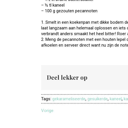
– ½ tl kaneel
– 100 g gezouten pecannoten
1. Smelt in een koekenpan met dikke bodem de
laat langzaam aan helemaal oplossen en iets do
verbrandt anders smaakt het heel bitter! Roer a
2. Meng de pecannoten met een houten lepel do
afkoelen en serveer direct want nu zijn de not
Deel lekker op
Tags:
gekarameliseerde
,
gesuikerde
,
kaneel
,
ka
Vorige