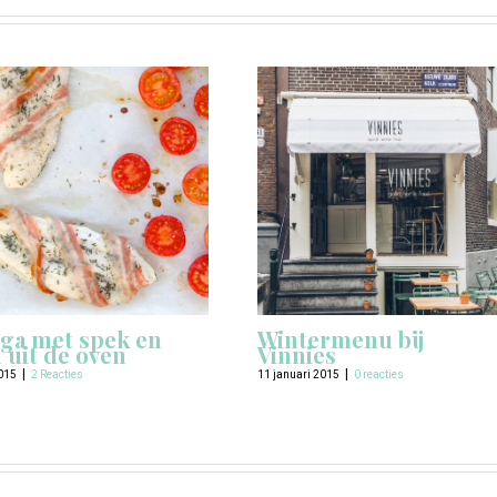
ga met spek en
Wintermenu bij
m uit de oven
Vinnies
|
|
015
2 Reacties
11 januari 2015
0 reacties