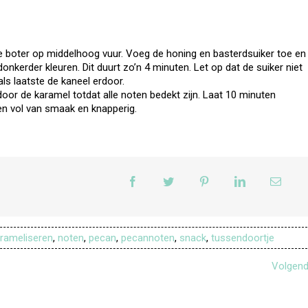
 boter op middelhoog vuur. Voeg de honing en basterdsuiker toe en
nkerder kleuren. Dit duurt zo’n 4 minuten. Let op dat de suiker niet
ls laatste de kaneel erdoor.
or de karamel totdat alle noten bedekt zijn. Laat 10 minuten
en vol van smaak en knapperig.
rameliseren
,
noten
,
pecan
,
pecannoten
,
snack
,
tussendoortje
Volgen