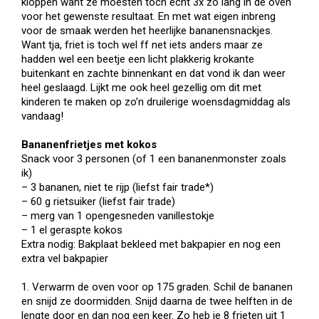
kloppen want ze moesten toch echt 3x zo lang in de oven
voor het gewenste resultaat. En met wat eigen inbreng
voor de smaak werden het heerlijke bananensnackjes.
Want tja, friet is toch wel ff net iets anders maar ze
hadden wel een beetje een licht plakkerig krokante
buitenkant en zachte binnenkant en dat vond ik dan weer
heel geslaagd. Lijkt me ook heel gezellig om dit met
kinderen te maken op zo’n druilerige woensdagmiddag als
vandaag!
Bananenfrietjes met kokos
Snack voor 3 personen (of 1 een bananenmonster zoals
ik)
– 3 bananen, niet te rijp (liefst fair trade*)
– 60 g rietsuiker (liefst fair trade)
– merg van 1 opengesneden vanillestokje
– 1 el geraspte kokos
Extra nodig: Bakplaat bekleed met bakpapier en nog een
extra vel bakpapier
1. Verwarm de oven voor op 175 graden. Schil de bananen
en snijd ze doormidden. Snijd daarna de twee helften in de
lengte door en dan nog een keer. Zo heb je 8 frieten uit 1