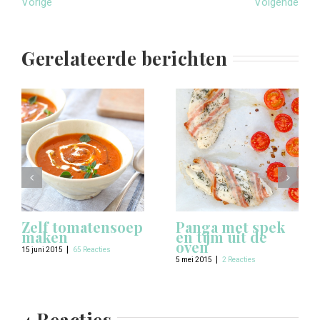
Vorige
Volgende
Gerelateerde berichten
Zelf tomatensoep
Panga met spek
maken
en tijm uit de
oven
|
15 juni 2015
65 Reacties
|
5 mei 2015
2 Reacties
4 Reacties