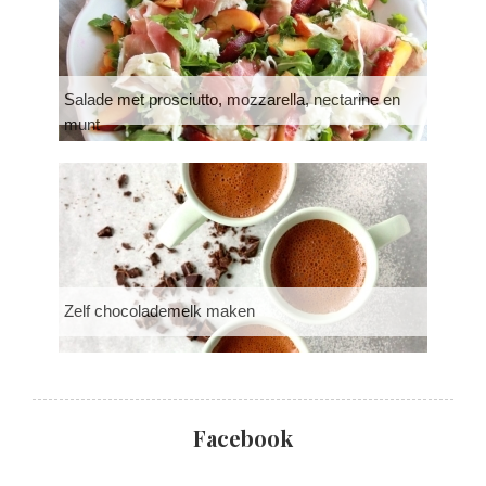
Salade met prosciutto, mozzarella, nectarine en
munt
Zelf chocolademelk maken
Facebook