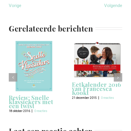
Vorige
Volgende
Gerelateerde berichten
Eetkalender 2016
van Francesca
Kookt
Review: Snelle
|
21 december 2015
0 reacties
klassiekers met
een twist
|
18 oktober 2016
0 reacties