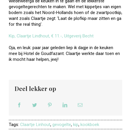
wiedeweerga de keuken in te gaan en de lekkerste
gevogeltegerechten te maken. Wel met kippetjes van eigen
bodem zoals het Noord-Hollands hoen of de zwartpootkip,
want zoals Claartje zegt: ‘Laat de plofkip maar zitten en ga
for the real thing’.
Kip, Claartje Lindhout, € 11.-, Uitgeverij Becht
Oja, en leuk: paar jaar geleden liep ik dagje in de keuken
mee bij Hotel de Goudfazant. Claartje werkte daar toen en
ik mocht haar helpen, jeej!
Deel lekker op
Tags:
Claartje Linhout
,
gevogelte
,
kip
,
kookboek