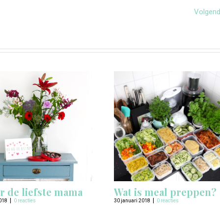
Volgen
r de liefste mama
Wat is meal preppen?
|
|
018
0 reacties
30 januari 2018
0 reacties