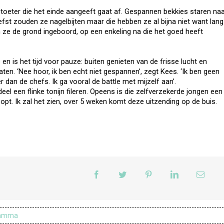
 toeter die het einde aangeeft gaat af. Gespannen bekkies staren naa
fst zouden ze nagelbijten maar die hebben ze al bijna niet want lang
 ze de grond ingeboord, op een enkeling na die het goed heeft
n is het tijd voor pauze: buiten genieten van de frisse lucht en
ten. ‘Nee hoor, ik ben echt niet gespannen’, zegt Kees. ‘Ik ben geen
 dan de chefs. Ik ga vooral de battle met mijzelf aan’.
el een flinke tonijn fileren. Opeens is die zelfverzekerde jongen een
opt. Ik zal het zien, over 5 weken komt deze uitzending op de buis.
ramma