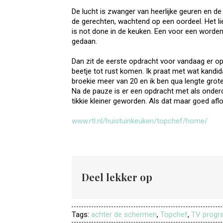
De lucht is zwanger van heerlijke geuren en de
de gerechten, wachtend op een oordeel. Het lie
is not done in de keuken. Een voor een worden
gedaan.
Dan zit de eerste opdracht voor vandaag er op e
beetje tot rust komen. Ik praat met wat kandida
broekie meer van 20 en ik ben qua lengte groter
Na de pauze is er een opdracht met als onderde
tikkie kleiner geworden. Als dat maar goed aflo
www.rtl.nl/huistuinkeuken/topchef/home/
Deel lekker op
Tags:
achter de schermen
,
Topchef
,
TV prog