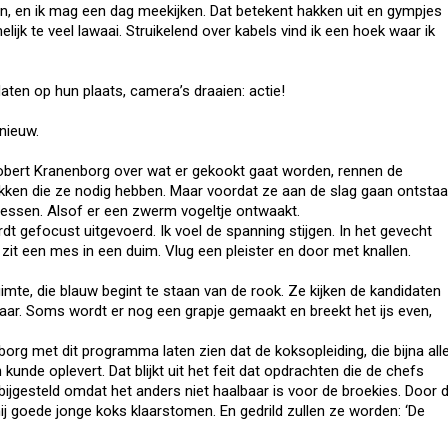
, en ik mag een dag meekijken. Dat betekent hakken uit en gympjes
lijk te veel lawaai. Struikelend over kabels vind ik een hoek waar ik
aten op hun plaats, camera’s draaien: actie!
nieuw.
Robert Kranenborg over wat er gekookt gaat worden, rennen de
kken die ze nodig hebben. Maar voordat ze aan de slag gaan ontstaa
 messen. Alsof er een zwerm vogeltje ontwaakt.
rdt gefocust uitgevoerd. Ik voel de spanning stijgen. In het gevecht
zit een mes in een duim. Vlug een pleister en door met knallen.
mte, die blauw begint te staan van de rook. Ze kijken de kandidaten
ar. Soms wordt er nog een grapje gemaakt en breekt het ijs even,
nborg met dit programma laten zien dat de koksopleiding, die bijna all
unde oplevert. Dat blijkt uit het feit dat opdrachten die de chefs
gesteld omdat het anders niet haalbaar is voor de broekies. Door 
ij goede jonge koks klaarstomen. En gedrild zullen ze worden: ‘De