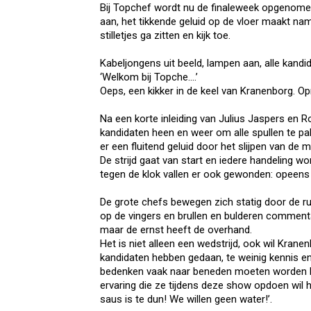
Bij Topchef wordt nu de finaleweek opgenomen
aan, het tikkende geluid op de vloer maakt name
stilletjes ga zitten en kijk toe.
Kabeljongens uit beeld, lampen aan, alle kandid
‘Welkom bij Topche….’
Oeps, een kikker in de keel van Kranenborg. Op
Na een korte inleiding van Julius Jaspers en 
kandidaten heen en weer om alle spullen te pa
er een fluitend geluid door het slijpen van de
De strijd gaat van start en iedere handeling wo
tegen de klok vallen er ook gewonden: opeens 
De grote chefs bewegen zich statig door de rui
op de vingers en brullen en bulderen commenta
maar de ernst heeft de overhand.
Het is niet alleen een wedstrijd, ook wil Krane
kandidaten hebben gedaan, te weinig kennis en k
bedenken vaak naar beneden moeten worden bij
ervaring die ze tijdens deze show opdoen wil h
saus is te dun! We willen geen water!’.