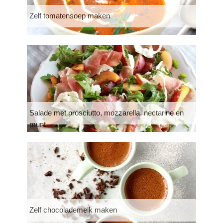
Zelf tomatensoep maken
Salade met prosciutto, mozzarella, nectarine en
munt
Zelf chocolademelk maken