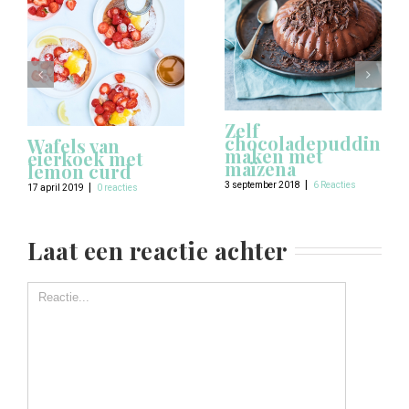
Zelf
chocoladepudding
Wafels van
maken met
eierkoek met
maïzena
lemon curd
|
3 september 2018
6 Reacties
|
17 april 2019
0 reacties
Laat een reactie achter