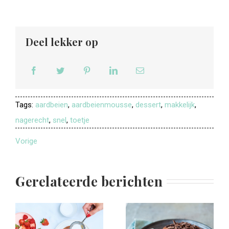
Deel lekker op
Tags:
aardbeien
,
aardbeienmousse
,
dessert
,
makkelijk
,
nagerecht
,
snel
,
toetje
Vorige
Gerelateerde berichten