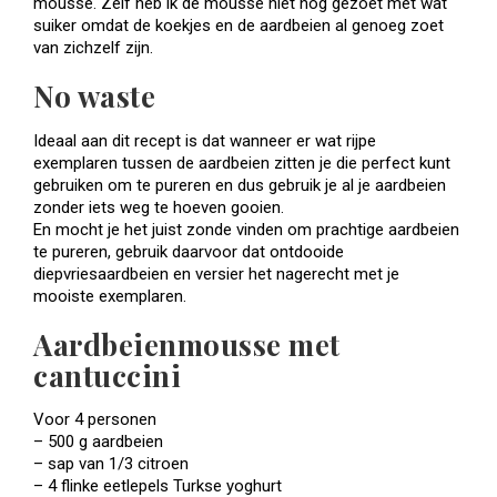
mousse. Zelf heb ik de mousse niet nog gezoet met wat
suiker omdat de koekjes en de aardbeien al genoeg zoet
van zichzelf zijn.
No waste
Ideaal aan dit recept is dat wanneer er wat rijpe
exemplaren tussen de aardbeien zitten je die perfect kunt
gebruiken om te pureren en dus gebruik je al je aardbeien
zonder iets weg te hoeven gooien.
En mocht je het juist zonde vinden om prachtige aardbeien
te pureren, gebruik daarvoor dat ontdooide
diepvriesaardbeien en versier het nagerecht met je
mooiste exemplaren.
Aardbeienmousse met
cantuccini
Voor 4 personen
– 500 g aardbeien
– sap van 1/3 citroen
– 4 flinke eetlepels Turkse yoghurt