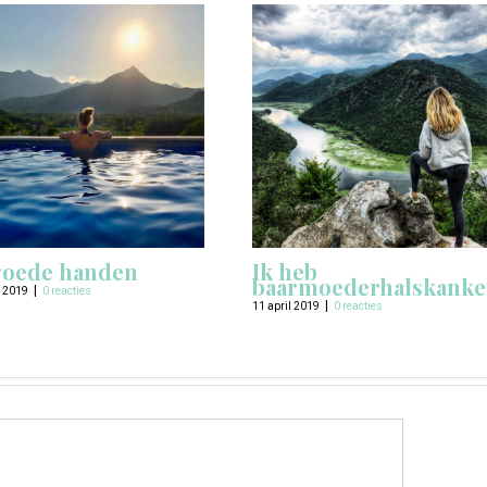
goede handen
Ik heb
baarmoederhalskanke
|
l 2019
0 reacties
|
11 april 2019
0 reacties