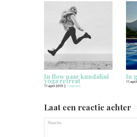
In flow naar kundalini
In 
yoga retreat
11 apri
|
11 april 2019
0 reacties
Laat een reactie achter