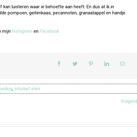
f kan luisteren waar ie behoefte aan heeft. En dus at ik in
ilde pompoen, geitenkaas, pecannoten, granaatappel en handje
p mijn
Instagram
en
Facebook
oeding
,
Intuïtief eten
Volgen