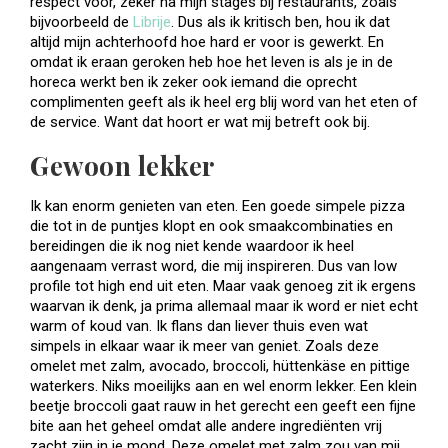
respect voor, zeker na mijn stages bij restaurants, zoals
bijvoorbeeld de
Librije
. Dus als ik kritisch ben, hou ik dat
altijd mijn achterhoofd hoe hard er voor is gewerkt. En
omdat ik eraan geroken heb hoe het leven is als je in de
horeca werkt ben ik zeker ook iemand die oprecht
complimenten geeft als ik heel erg blij word van het eten of
de service. Want dat hoort er wat mij betreft ook bij.
Gewoon lekker
Ik kan enorm genieten van eten. Een goede simpele pizza
die tot in de puntjes klopt en ook smaakcombinaties en
bereidingen die ik nog niet kende waardoor ik heel
aangenaam verrast word, die mij inspireren. Dus van low
profile tot high end uit eten. Maar vaak genoeg zit ik ergens
waarvan ik denk, ja prima allemaal maar ik word er niet echt
warm of koud van. Ik flans dan liever thuis even wat
simpels in elkaar waar ik meer van geniet. Zoals deze
omelet met zalm, avocado, broccoli, hüttenkäse en pittige
waterkers. Niks moeilijks aan en wel enorm lekker. Een klein
beetje broccoli gaat rauw in het gerecht een geeft een fijne
bite aan het geheel omdat alle andere ingrediënten vrij
zacht zijn in je mond. Deze omelet met zalm zou van mij