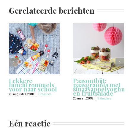
Gerelateerde berichten
Lekkere
Paasontbijt:
lunchtrommels
paasgranola met
voor naar school
sinaasappelyoghurt
en fruitsalade
|
23 augustus 2018
0 reacties
|
23 maart 2018
3 Reacties
Eén reactie