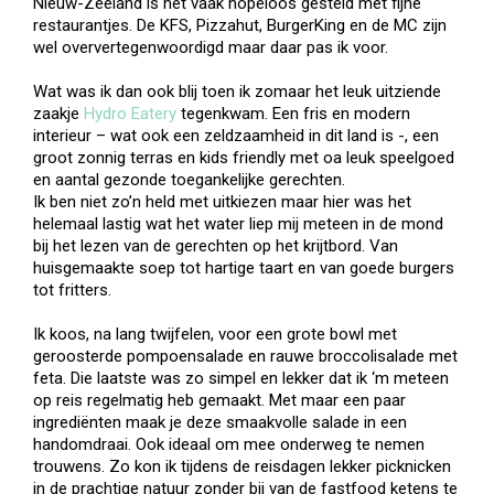
Nieuw-Zeeland is het vaak hopeloos gesteld met fijne
restaurantjes. De KFS, Pizzahut, BurgerKing en de MC zijn
wel oververtegenwoordigd maar daar pas ik voor.
Wat was ik dan ook blij toen ik zomaar het leuk uitziende
zaakje
Hydro Eatery
tegenkwam. Een fris en modern
interieur – wat ook een zeldzaamheid in dit land is -, een
groot zonnig terras en kids friendly met oa leuk speelgoed
en aantal gezonde toegankelijke gerechten.
Ik ben niet zo’n held met uitkiezen maar hier was het
helemaal lastig wat het water liep mij meteen in de mond
bij het lezen van de gerechten op het krijtbord. Van
huisgemaakte soep tot hartige taart en van goede burgers
tot fritters.
Ik koos, na lang twijfelen, voor een grote bowl met
geroosterde pompoensalade en rauwe broccolisalade met
feta. Die laatste was zo simpel en lekker dat ik ‘m meteen
op reis regelmatig heb gemaakt. Met maar een paar
ingrediënten maak je deze smaakvolle salade in een
handomdraai. Ook ideaal om mee onderweg te nemen
trouwens. Zo kon ik tijdens de reisdagen lekker picknicken
in de prachtige natuur zonder bij van de fastfood ketens te