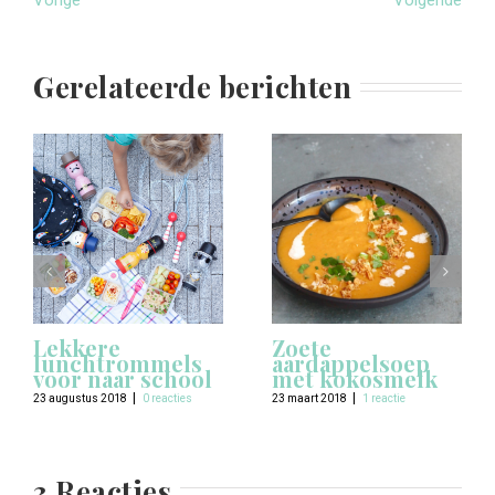
Vorige
Volgende
Gerelateerde berichten
Lekkere
Zoete
lunchtrommels
aardappelsoep
voor naar school
met kokosmelk
|
|
23 augustus 2018
0 reacties
23 maart 2018
1 reactie
3 Reacties