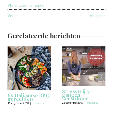
Vlieland
,
zonder suiker
Vorige
Volgende
Gerelateerde berichten
Stressvrij 3-
gangen
6x Italiaanse BBQ
kerstdiner
gerechten
|
22 december 2017
0 reacties
|
15 augustus 2018
0 reacties