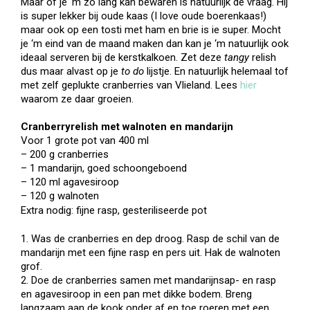
Maar of je ‘m zo lang kan bewaren is natuurlijk de vraag. Hij
is super lekker bij oude kaas (I love oude boerenkaas!)
maar ook op een tosti met ham en brie is ie super. Mocht
je ‘m eind van de maand maken dan kan je ‘m natuurlijk ook
ideaal serveren bij de kerstkalkoen. Zet deze
tangy
relish
dus maar alvast op je
to do
lijstje. En natuurlijk helemaal tof
met zelf geplukte cranberries van Vlieland. Lees
hier
waarom ze daar groeien.
Cranberryrelish met walnoten en mandarijn
Voor 1 grote pot van 400 ml
– 200 g cranberries
– 1 mandarijn, goed schoongeboend
– 120 ml agavesiroop
– 120 g walnoten
Extra nodig: fijne rasp,
gesteriliseerde pot
1. Was de cranberries en dep droog. Rasp de schil van de
mandarijn met een fijne rasp en pers uit. Hak de walnoten
grof.
2. Doe de cranberries samen met mandarijnsap- en rasp
en agavesiroop in een pan met dikke bodem. Breng
langzaam aan de kook onder af en toe roeren met een