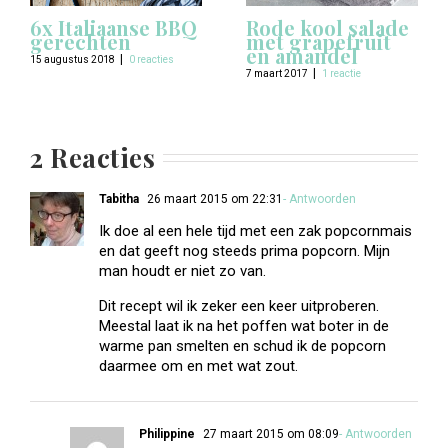
6x Italiaanse BBQ
Rode kool salade
gerechten
met grapefruit
en amandel
|
15 augustus 2018
0 reacties
|
7 maart 2017
1 reactie
2 Reacties
Tabitha
26 maart 2015 om 22:31
- Antwoorden
Ik doe al een hele tijd met een zak popcornmais
en dat geeft nog steeds prima popcorn. Mijn
man houdt er niet zo van.
Dit recept wil ik zeker een keer uitproberen.
Meestal laat ik na het poffen wat boter in de
warme pan smelten en schud ik de popcorn
daarmee om en met wat zout.
Philippine
27 maart 2015 om 08:09
- Antwoorden