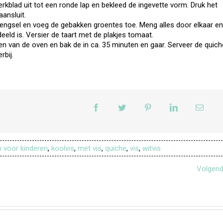
kblad uit tot een ronde lap en bekleed de ingevette vorm. Druk het
ansluit.
mengsel en voeg de gebakken groentes toe. Meng alles door elkaar en
eeld is. Versier de taart met de plakjes tomaat.
en van de oven en bak de in ca. 35 minuten en gaar. Serveer de quich
bij.
 voor kinderen
,
koolvis
,
met vis
,
quiche
,
vis
,
witvis
Volgen