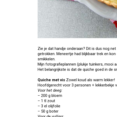
Zie je dat handje onderaan? Dit is dus nog ne
getrokken. Meneertje had blijkbaar trek en ko
smikkelen.
Mijn fotografieplannen (plukje tuinkers, mooi a
Het belangrijkste is dat de quiche goed in de sm
Quiche met vis
Zowel koud als warm lekker!
Hoofdgerecht voor 3 personen + lekkerbekje
Voor het deeg:
– 200 g bloem
– 1 tl zout
– 3 el olijfolie
– 50 g boter
Voor de vulling: