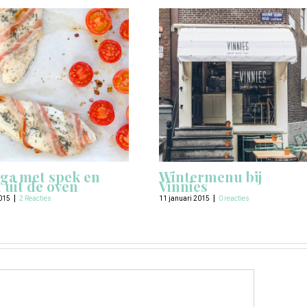
ga met spek en
Wintermenu bij
m uit de oven
Vinnies
|
|
015
2 Reacties
11 januari 2015
0 reacties