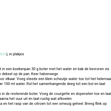
lo’s
), in plakjes
t in een koekenpan 30 g boter met het water en bak de bevroren vis
e deksel op de pan. Keer halverwege.
or elkaar. Voeg steeds een klein scheutje water toe tot het helemaa
er 100 ml water. Rol het samenhangende deeg tot een bol en laat
k in de resterende boter. Voeg de courgette en doperwten toe en laa
rna het vuur uit en laat rustig wat afkoelen.
ta en het rasp van de citroen tot een smeuïg geheel. Breng flink op