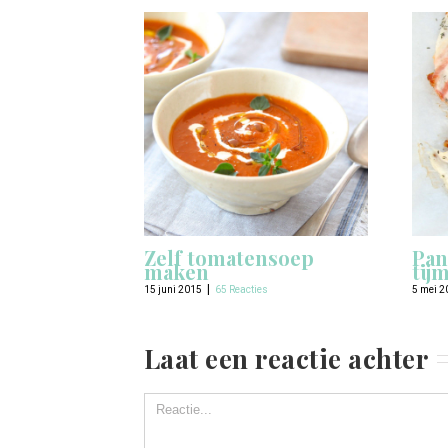
Zelf tomatensoep
Pan
maken
tij
|
15 juni 2015
65 Reacties
5 mei 2
Laat een reactie achter