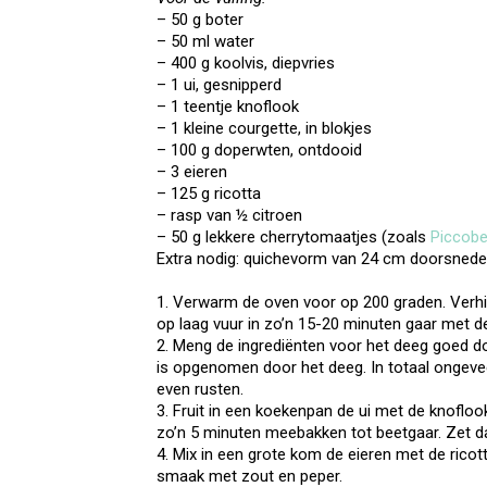
– 50 g boter
– 50 ml water
– 400 g koolvis, diepvries
– 1 ui, gesnipperd
– 1 teentje knoflook
– 1 kleine courgette, in blokjes
– 100 g doperwten, ontdooid
– 3 eieren
– 125 g ricotta
– rasp van ½ citroen
– 50 g lekkere cherrytomaatjes (zoals
Piccobel
Extra nodig: quichevorm van 24 cm doorsnede
1. Verwarm de oven voor op 200 graden. Verhi
op laag vuur in zo’n 15-20 minuten gaar met d
2. Meng de ingrediënten voor het deeg goed do
is opgenomen door het deeg. In totaal ongeve
even rusten.
3. Fruit in een koekenpan de ui met de knofloo
zo’n 5 minuten meebakken tot beetgaar. Zet daa
4. Mix in een grote kom de eieren met de ricot
smaak met zout en peper.