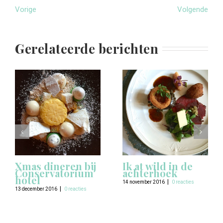
Vorige
Volgende
Gerelateerde berichten
Xmas dineren bij
Ik at wild in de
Conservatorium
achterhoek
hotel
|
14 november 2016
0 reacties
|
13 december 2016
0 reacties