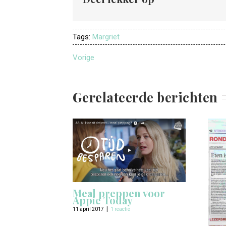
Tags:
Margriet
Vorige
Gerelateerde berichten
Meal preppen voor
Appie Today
|
11 april 2017
1 reactie