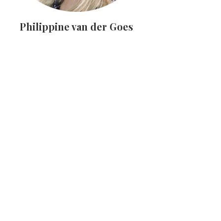
Philippine van der Goes
Ik ben Philippine van der Goes en ik ben verliefd
op lekkers. Mij vind je overal waar het over
lekker eten...
Lees meer >
Zelf tomatensoep maken