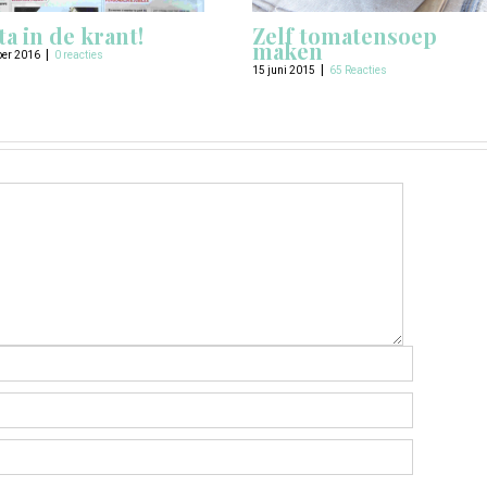
ta in de krant!
Zelf tomatensoep
maken
|
ber 2016
0 reacties
|
15 juni 2015
65 Reacties