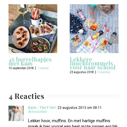
4x borrelhapjes
Lekkere
met kaas
lunchtrommels
voor naar school
|
15 september 2018
1 reactie
|
23 augustus 2018
0 reacties
4 Reacties
Karin - The F Girl
23 augustus 2013 om 08:11
-
Antwoorden
Lekker hoor, muffins. En met hartige muffins
maak ik hier vooral een heel grote jongen erg blij.