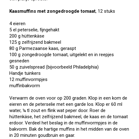
Kaasmuffins met zongedroogde tomaat
, 12 stuks
4 eieren
5 el peterselie, fijngehakt
200 g hüttenkäse
125 g zelfrijzend bakmeel
80 g Parmezaanse kaas, geraspt
100 g zongedroogde tomaat, uitgelekt en in reepjes
gesneden
50 g zuivelspread (bijvoorbeeld Philadelphia)
Handje tuinkers
12 muffinvormpjes
muffinbakvorm
Verwarm de oven voor op 200 graden. Klop in een kom de
eieren en de peterselie met een garde los. Klop er 60 ml
water, ¼ tl zout en flink wat peper door. Roer de
hüttenkäse, het zelfrijzend bakmeel, de kaas en de tomaat
erdoor. Verdeel het beslag in de muffinvormpjes in de
bakvorm. Bak de hartige muffins in het midden van de oven
in 20 minuten goudbruin en gaar.