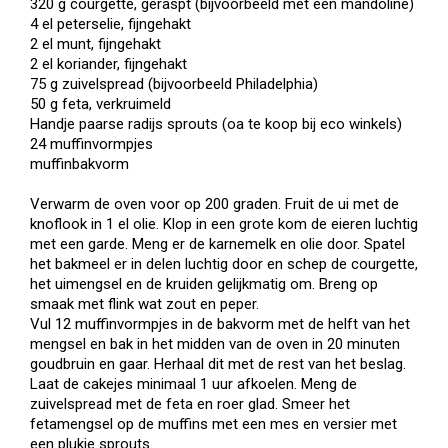
320 g courgette, geraspt (bijvoorbeeld met een mandoline)
4 el peterselie, fijngehakt
2 el munt, fijngehakt
2 el koriander, fijngehakt
75 g zuivelspread (bijvoorbeeld Philadelphia)
50 g feta, verkruimeld
Handje paarse radijs sprouts (oa te koop bij eco winkels)
24 muffinvormpjes
muffinbakvorm
Verwarm de oven voor op 200 graden. Fruit de ui met de
knoflook in 1 el olie. Klop in een grote kom de eieren luchtig
met een garde. Meng er de karnemelk en olie door. Spatel
het bakmeel er in delen luchtig door en schep de courgette,
het uimengsel en de kruiden gelijkmatig om. Breng op
smaak met flink wat zout en peper.
Vul 12 muffinvormpjes in de bakvorm met de helft van het
mengsel en bak in het midden van de oven in 20 minuten
goudbruin en gaar. Herhaal dit met de rest van het beslag.
Laat de cakejes minimaal 1 uur afkoelen. Meng de
zuivelspread met de feta en roer glad. Smeer het
fetamengsel op de muffins met een mes en versier met
een plukje sprouts.