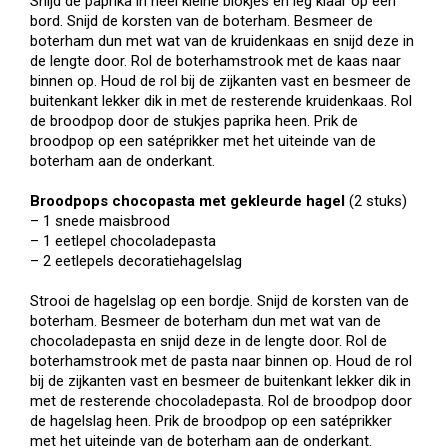
Snijd de paprika in heel kleine blokjes en leg klaar op een
bord. Snijd de korsten van de boterham. Besmeer de
boterham dun met wat van de kruidenkaas en snijd deze in
de lengte door. Rol de boterhamstrook met de kaas naar
binnen op. Houd de rol bij de zijkanten vast en besmeer de
buitenkant lekker dik in met de resterende kruidenkaas. Rol
de broodpop door de stukjes paprika heen. Prik de
broodpop op een satéprikker met het uiteinde van de
boterham aan de onderkant.
Broodpops chocopasta met gekleurde hagel
(2 stuks)
– 1 snede maisbrood
– 1 eetlepel chocoladepasta
– 2 eetlepels decoratiehagelslag
Strooi de hagelslag op een bordje. Snijd de korsten van de
boterham. Besmeer de boterham dun met wat van de
chocoladepasta en snijd deze in de lengte door. Rol de
boterhamstrook met de pasta naar binnen op. Houd de rol
bij de zijkanten vast en besmeer de buitenkant lekker dik in
met de resterende chocoladepasta. Rol de broodpop door
de hagelslag heen. Prik de broodpop op een satéprikker
met het uiteinde van de boterham aan de onderkant.