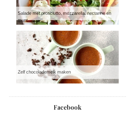
Salade met prosciutto, mozzarella, nectarine en
munt
Zelf chocolademelk maken
Facebook