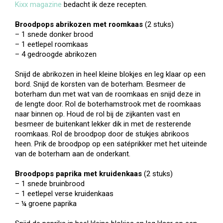
Kixx magazine
bedacht ik deze recepten.
Broodpops abrikozen met roomkaas
(2 stuks)
– 1 snede donker brood
– 1 eetlepel roomkaas
– 4 gedroogde abrikozen
Snijd de abrikozen in heel kleine blokjes en leg klaar op een
bord. Snijd de korsten van de boterham. Besmeer de
boterham dun met wat van de roomkaas en snijd deze in
de lengte door. Rol de boterhamstrook met de roomkaas
naar binnen op. Houd de rol bij de zijkanten vast en
besmeer de buitenkant lekker dik in met de resterende
roomkaas. Rol de broodpop door de stukjes abrikoos
heen. Prik de broodpop op een satéprikker met het uiteinde
van de boterham aan de onderkant.
Broodpops paprika met kruidenkaas
(2 stuks)
– 1 snede bruinbrood
– 1 eetlepel verse kruidenkaas
– ¼ groene paprika