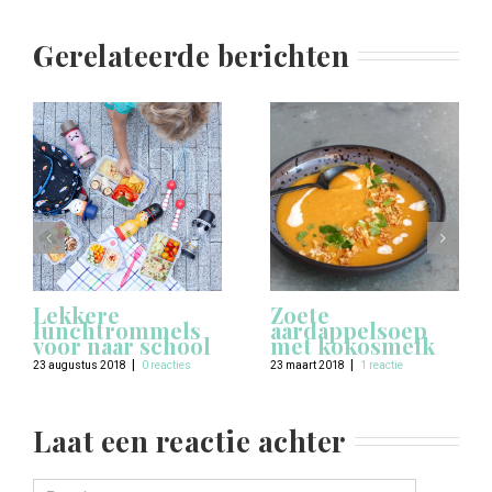
Gerelateerde berichten
Lekkere
Zoete
lunchtrommels
aardappelsoep
voor naar school
met kokosmelk
|
|
23 augustus 2018
0 reacties
23 maart 2018
1 reactie
Laat een reactie achter