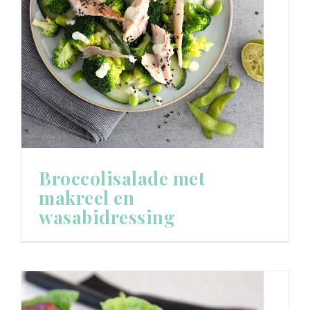
Broccolisalade met
makreel en
wasabidressing