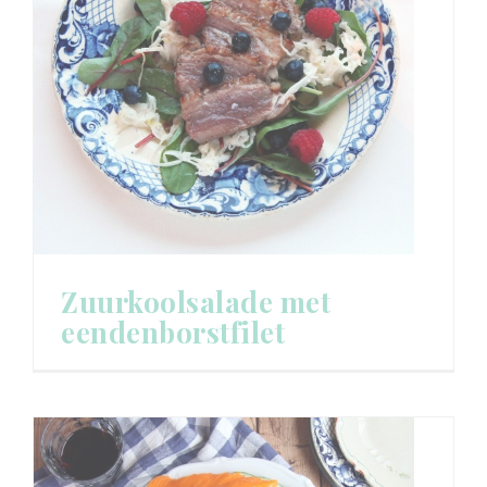
Zuurkoolsalade met
eendenborstfilet