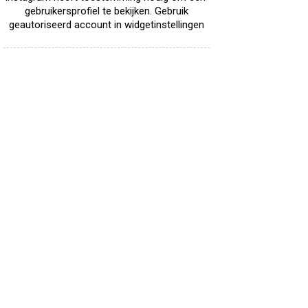
gebruikersprofiel te bekijken. Gebruik
geautoriseerd account in widgetinstellingen
Receptenwenskaarten
Te koop: receptwenskaarten 4.- per set