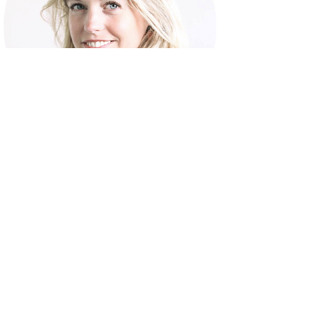
Philippine van der Goes
Ik ben Philippine van der Goes en ik ben verliefd
op lekkers. Mij vind je overal waar het over
lekker eten...
Lees meer >