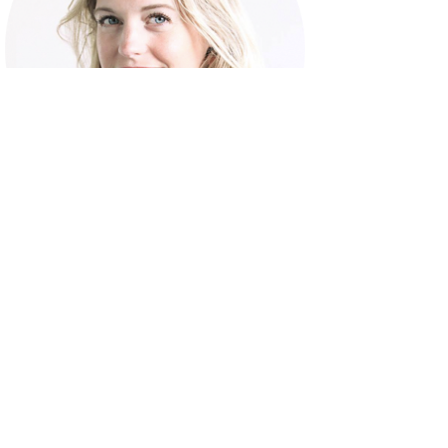
Philippine van der Goes
Ik ben Philippine van der Goes en ik ben verliefd
op lekkers. Mij vind je overal waar het over
lekker eten...
Lees meer >