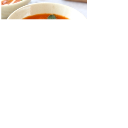
Zelf tomatensoep maken
Salade met prosciutto, mozzarella, nectarine en
munt