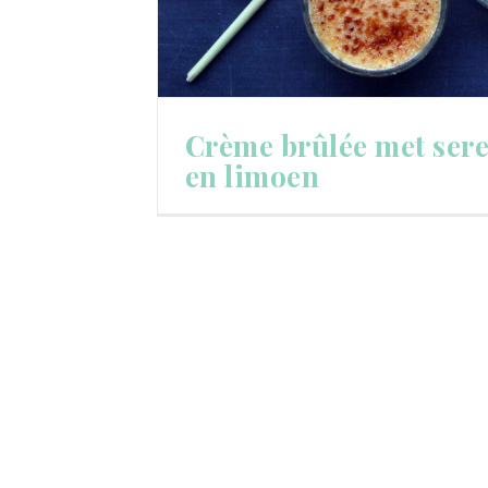
Crème brûlée met ser
en limoen