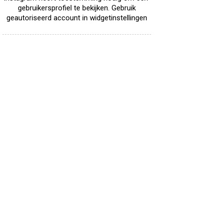
gebruikersprofiel te bekijken. Gebruik
geautoriseerd account in widgetinstellingen
Receptenwenskaarten
Te koop: receptwenskaarten 4.- per set