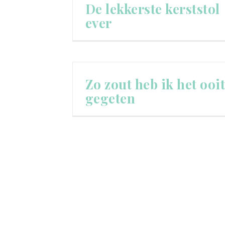
De lekkerste kerststol
ever
Zo zout heb ik het ooit
gegeten