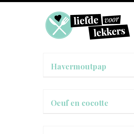
Havermoutpap
Oeuf en cocotte