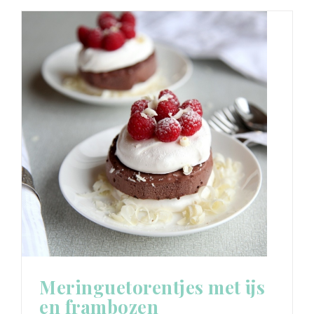
Meringuetorentjes met ijs
en frambozen