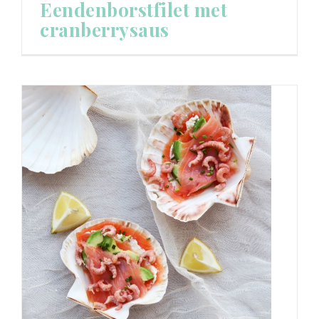
Eendenborstfilet met
cranberrysaus